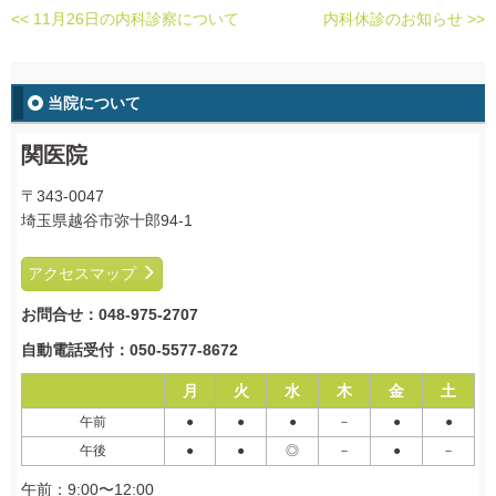
<< 11月26日の内科診察について
内科休診のお知らせ >>
当院について
関医院
〒343-0047
埼玉県越谷市弥十郎94-1
アクセスマップ
お問合せ：
048-975-2707
自動電話受付：
050-5577-8672
月
火
水
木
金
土
午前
●
●
●
－
●
●
午後
●
●
◎
－
●
－
午前：9:00〜12:00