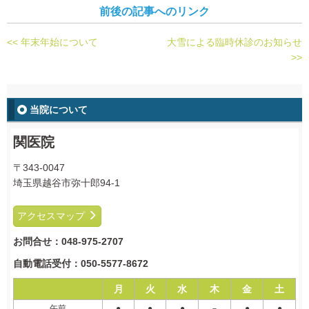
前後の記事へのリンク
<< 年末年始について
大雪による臨時休診のお知らせ
>>
当院について
関医院
〒343-0047
埼玉県越谷市弥十郎94-1
アクセスマップ
お問合せ：
048-975-2707
自動電話受付：
050-5577-8672
月
火
水
木
金
土
午前
●
●
●
－
●
●