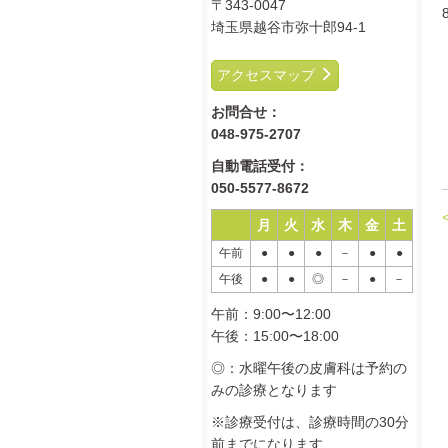
〒343-0047
埼玉県越谷市弥十郎94-1
アクセスマップ
お問合せ：
048-975-2707
自動電話受付：
050-5577-8672
月
火
水
木
金
土
午前
●
●
●
－
●
●
午後
●
●
◎
－
●
－
午前：9:00〜12:00
午後：15:00〜18:00
◎：水曜午後の皮膚科は予約の
みの診療となります
※診療受付は、診療時間の30分
前までになります