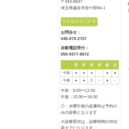
〒343-0047
埼玉県越谷市弥十郎94-1
アクセスマップ
お問合せ：
048-975-2707
自動電話受付：
050-5577-8672
月
火
水
木
金
土
午前
●
●
●
－
●
●
午後
●
●
◎
－
●
－
午前：9:00〜12:00
午後：15:00〜18:00
◎：水曜午後の皮膚科は予約の
みの診療となります
※診療受付は、診療時間の30分
前までになります