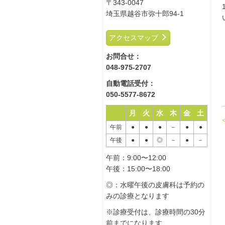
〒343-0047
埼玉県越谷市弥十郎94-1
アクセスマップ
お問合せ：
048-975-2707
自動電話受付：
050-5577-8672
月
火
水
木
金
土
午前
●
●
●
－
●
●
午後
●
●
◎
－
●
－
午前：9:00〜12:00
午後：15:00〜18:00
◎：水曜午後の皮膚科は予約の
みの診療となります
※診療受付は、診療時間の30分
前までになります